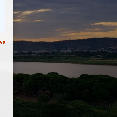
,
m
o
va